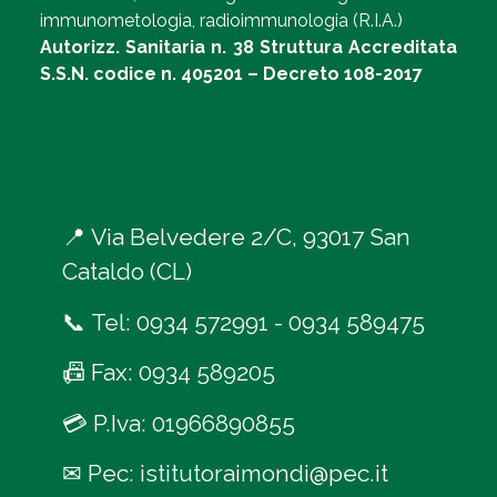
immunometologia, radioimmunologia (R.I.A.)
Autorizz. Sanitaria n. 38 Struttura Accreditata
S.S.N. codice n. 405201 – Decreto 108-2017
📍
Via Belvedere 2/C, 93017 San
Cataldo (CL)
📞
Tel:
0934 572991
-
0934 589475
📠
Fax: 0934 589205
💳
P.Iva: 01966890855
✉
Pec:
istitutoraimondi@pec.it