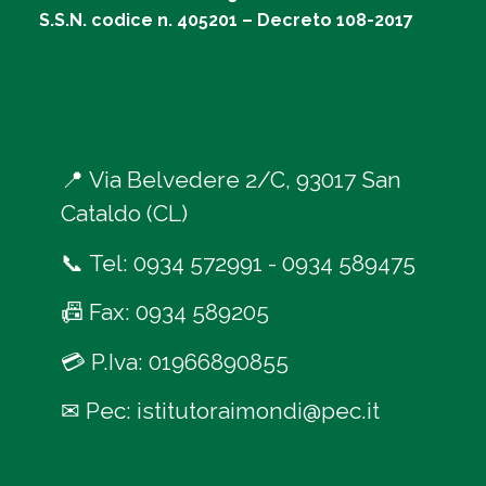
S.S.N. codice n. 405201 – Decreto 108-2017
📍
Via Belvedere 2/C, 93017 San
Cataldo (CL)
📞
Tel:
0934 572991
-
0934 589475
📠
Fax: 0934 589205
💳
P.Iva: 01966890855
✉
Pec:
istitutoraimondi@pec.it