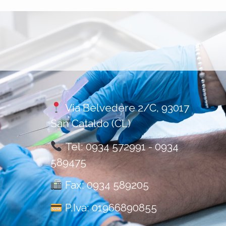
Via Belvedere 2/C, 93017
San Cataldo (CL)
Tel:
0934 572991
-
0934
589475
Fax: 0934 589205
P.Iva: 01966890855