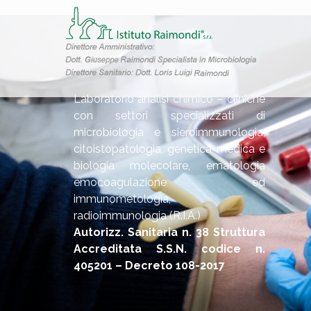
Laboratorio analisi chimico – cliniche
con settori specializzati di
microbiologia e sieroimmunologia,
citoistopatologia, genetica medica e
biologia molecolare, ematologia
emocoagulazione ed
immunometologia,
radioimmunologia (R.I.A.)
Autorizz. Sanitaria n. 38 Struttura
Accreditata S.S.N. codice n.
405201 – Decreto 108-2017