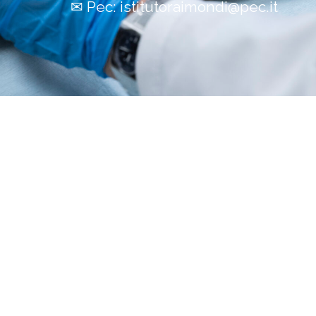
✉
Pec:
istitutoraimondi@pec.it