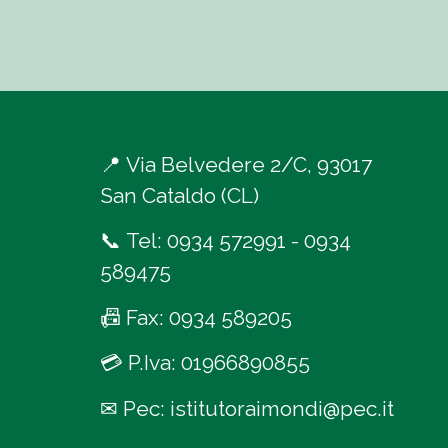
📍
Via Belvedere 2/C, 93017
San Cataldo (CL)
📞
Tel:
0934 572991
-
0934
589475
📠
Fax: 0934 589205
💳
P.Iva: 01966890855
✉
Pec:
istitutoraimondi@pec.it