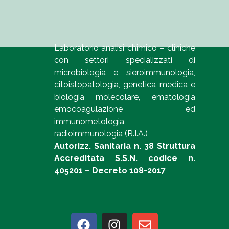
Laboratorio analisi chimico – cliniche
con settori specializzati di
microbiologia e sieroimmunologia,
citoistopatologia, genetica medica e
biologia molecolare, ematologia
emocoagulazione ed
immunometologia,
radioimmunologia (R.I.A.)
Autorizz. Sanitaria n. 38 Struttura
Accreditata S.S.N. codice n.
405201 – Decreto 108-2017