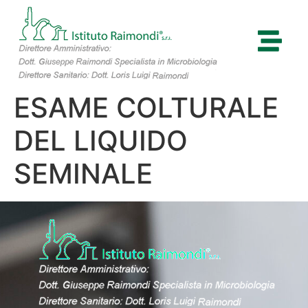
ESAME COLTURALE
DEL LIQUIDO
SEMINALE