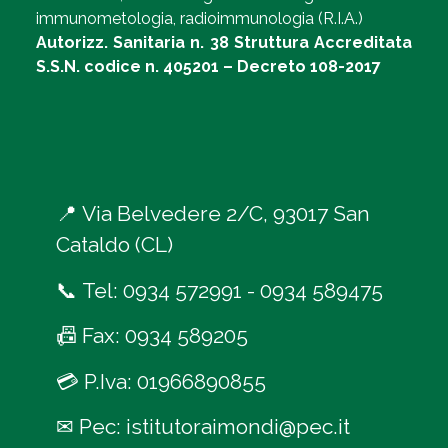
immunometologia, radioimmunologia (R.I.A.)
Autorizz. Sanitaria n. 38 Struttura Accreditata
S.S.N. codice n. 405201 – Decreto 108-2017
📍
Via Belvedere 2/C, 93017 San
Cataldo (CL)
📞
Tel:
0934 572991
-
0934 589475
📠
Fax: 0934 589205
💳
P.Iva: 01966890855
✉
Pec:
istitutoraimondi@pec.it