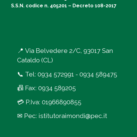
S.S.N. codice n. 405201 – Decreto 108-2017
📍
Via Belvedere 2/C, 93017 San
Cataldo (CL)
📞
Tel:
0934 572991
-
0934 589475
📠
Fax: 0934 589205
💳
P.Iva: 01966890855
✉
Pec:
istitutoraimondi@pec.it