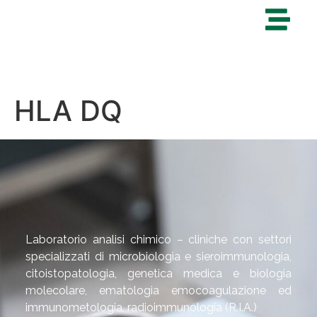
HLA DQ
Laboratorio analisi chimico – cliniche con settori
specializzati di microbiologia e sieroimmunologia,
citoistopatologia, genetica medica e biologia
molecolare, ematologia emocoagulazione ed
immunometologia, radioimmunologia (R.I.A.)