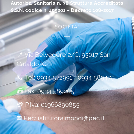
Autorizz. Sanitaria n. 38 Struttura Accreditata
S.S.N. codice n. 405201 – Decreto 108-2017
SOCIETA'
📍
Via Belvedere 2/C, 93017 San
Cataldo (CL)
📞
Tel:
0934 572991
-
0934 589475
📠
Fax: 0934 589205
💳
P.Iva: 01966890855
✉
Pec:
istitutoraimondi@pec.it