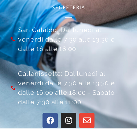
SEGRETERIA
San Cataldo: Dal lunedi al
venerdì dalle 7:30 alle 13:30 e
dalle 16 alle 18:00
Caltanissetta: Dal lunedì al
venerdì dalle 7:30 alle 13:30 e
dalle 16:00 alle 18:00 - Sabato
dalle 7:30 alle 11:00