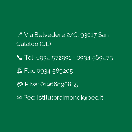
📍
Via Belvedere 2/C, 93017 San
Cataldo (CL)
📞
Tel:
0934 572991
-
0934 589475
📠
Fax: 0934 589205
💳
P.Iva: 01966890855
✉
Pec:
istitutoraimondi@pec.it