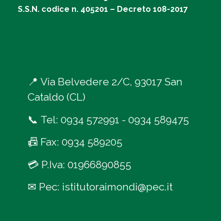
S.S.N. codice n. 405201 – Decreto 108-2017
📍
Via Belvedere 2/C, 93017 San
Cataldo (CL)
📞
Tel:
0934 572991
-
0934 589475
📠
Fax: 0934 589205
💳
P.Iva: 01966890855
✉
Pec:
istitutoraimondi@pec.it