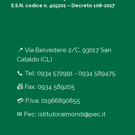
S.S.N. codice n. 405201 – Decreto 108-2017
📍
Via Belvedere 2/C, 93017 San
Cataldo (CL)
📞
Tel:
0934 572991
-
0934 589475
📠
Fax: 0934 589205
💳
P.Iva: 01966890855
✉
Pec:
istitutoraimondi@pec.it