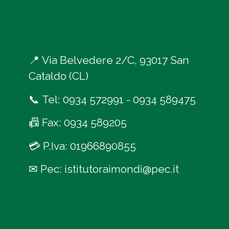
📍
Via Belvedere 2/C, 93017 San
Cataldo (CL)
📞
Tel:
0934 572991
-
0934 589475
📠
Fax: 0934 589205
💳
P.Iva: 01966890855
✉
Pec:
istitutoraimondi@pec.it