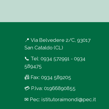
📍
Via Belvedere 2/C, 93017
San Cataldo (CL)
📞
Tel:
0934 572991
-
0934
589475
📠
Fax: 0934 589205
💳
P.Iva: 01966890855
✉
Pec:
istitutoraimondi@pec.it