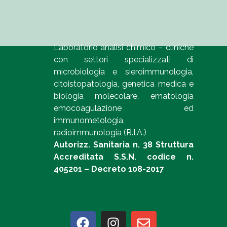
Laboratorio analisi chimico – cliniche
con settori specializzati di
microbiologia e sieroimmunologia,
citoistopatologia, genetica medica e
biologia molecolare, ematologia
emocoagulazione ed
immunometologia,
radioimmunologia (R.I.A.)
Autorizz. Sanitaria n. 38 Struttura
Accreditata S.S.N. codice n.
405201 – Decreto 108-2017