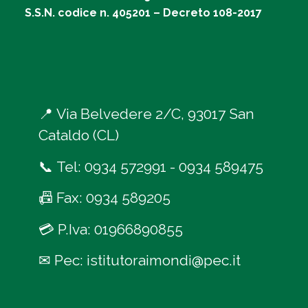
S.S.N. codice n. 405201 – Decreto 108-2017
📍
Via Belvedere 2/C, 93017 San
Cataldo (CL)
📞
Tel:
0934 572991
-
0934 589475
📠
Fax: 0934 589205
💳
P.Iva: 01966890855
✉
Pec:
istitutoraimondi@pec.it