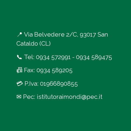
📍
Via Belvedere 2/C, 93017 San
Cataldo (CL)
📞
Tel:
0934 572991
-
0934 589475
📠
Fax: 0934 589205
💳
P.Iva: 01966890855
✉
Pec:
istitutoraimondi@pec.it