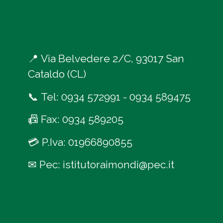
📍
Via Belvedere 2/C, 93017 San
Cataldo (CL)
📞
Tel:
0934 572991
-
0934 589475
📠
Fax: 0934 589205
💳
P.Iva: 01966890855
✉
Pec:
istitutoraimondi@pec.it