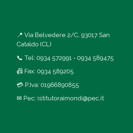
📍
Via Belvedere 2/C, 93017 San
Cataldo (CL)
📞
Tel:
0934 572991
-
0934 589475
📠
Fax: 0934 589205
💳
P.Iva: 01966890855
✉
Pec:
istitutoraimondi@pec.it