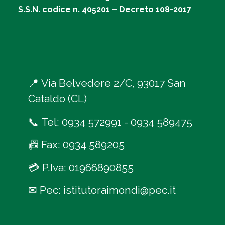
S.S.N. codice n. 405201 – Decreto 108-2017
📍
Via Belvedere 2/C, 93017 San
Cataldo (CL)
📞
Tel:
0934 572991
-
0934 589475
📠
Fax: 0934 589205
💳
P.Iva: 01966890855
✉
Pec:
istitutoraimondi@pec.it