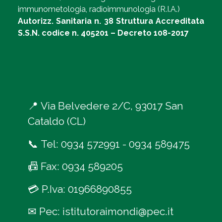
immunometologia, radioimmunologia (R.I.A.)
Autorizz. Sanitaria n. 38 Struttura Accreditata
S.S.N. codice n. 405201 – Decreto 108-2017
📍
Via Belvedere 2/C, 93017 San
Cataldo (CL)
📞
Tel:
0934 572991
-
0934 589475
📠
Fax: 0934 589205
💳
P.Iva: 01966890855
✉
Pec:
istitutoraimondi@pec.it