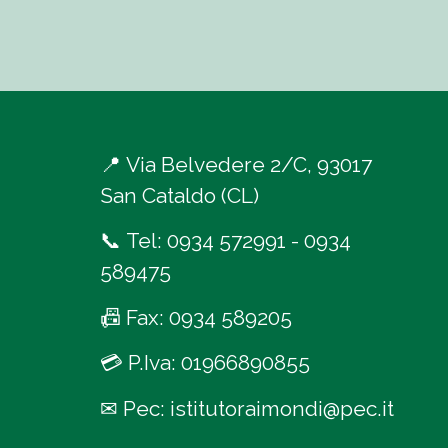
📍
Via Belvedere 2/C, 93017
San Cataldo (CL)
📞
Tel:
0934 572991
-
0934
589475
📠
Fax: 0934 589205
💳
P.Iva: 01966890855
✉
Pec:
istitutoraimondi@pec.it