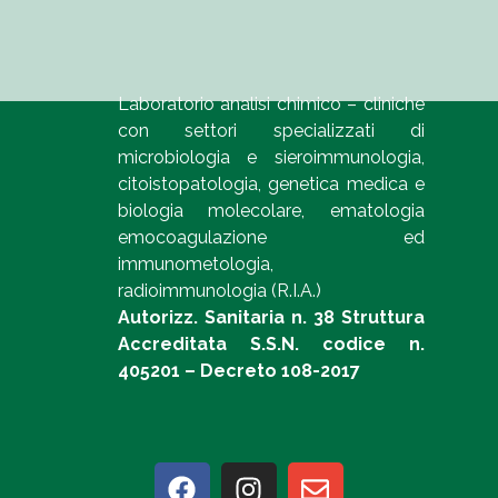
Laboratorio analisi chimico – cliniche
con settori specializzati di
microbiologia e sieroimmunologia,
citoistopatologia, genetica medica e
biologia molecolare, ematologia
emocoagulazione ed
immunometologia,
radioimmunologia (R.I.A.)
Autorizz. Sanitaria n. 38 Struttura
Accreditata S.S.N. codice n.
405201 – Decreto 108-2017