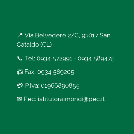
📍
Via Belvedere 2/C, 93017 San
Cataldo (CL)
📞
Tel:
0934 572991
-
0934 589475
📠
Fax: 0934 589205
💳
P.Iva: 01966890855
✉
Pec:
istitutoraimondi@pec.it