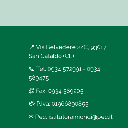
📍
Via Belvedere 2/C, 93017
San Cataldo (CL)
📞
Tel:
0934 572991
-
0934
589475
📠
Fax: 0934 589205
💳
P.Iva: 01966890855
✉
Pec:
istitutoraimondi@pec.it