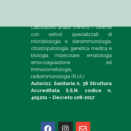
Laboratorio analisi chimico – cliniche
con settori specializzati di
microbiologia e sieroimmunologia,
citoistopatologia, genetica medica e
biologia molecolare, ematologia
emocoagulazione ed
immunometologia,
radioimmunologia (R.I.A.)
Autorizz. Sanitaria n. 38 Struttura
Accreditata S.S.N. codice n.
405201 – Decreto 108-2017