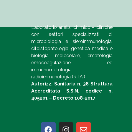
Laboratorio analisi chimico – cliniche
con settori specializzati di
microbiologia e sieroimmunologia,
citoistopatologia, genetica medica e
biologia molecolare, ematologia
emocoagulazione ed
immunometologia,
radioimmunologia (R.I.A.)
Autorizz. Sanitaria n. 38 Struttura
Accreditata S.S.N. codice n.
405201 – Decreto 108-2017