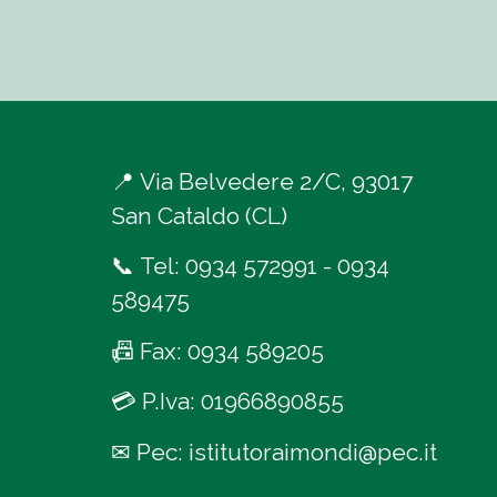
📍
Via Belvedere 2/C, 93017
San Cataldo (CL)
📞
Tel:
0934 572991
-
0934
589475
📠
Fax: 0934 589205
💳
P.Iva: 01966890855
✉
Pec:
istitutoraimondi@pec.it