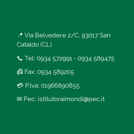
📍
Via Belvedere 2/C, 93017 San
Cataldo (CL)
📞
Tel:
0934 572991
-
0934 589475
📠
Fax: 0934 589205
💳
P.Iva: 01966890855
✉
Pec:
istitutoraimondi@pec.it