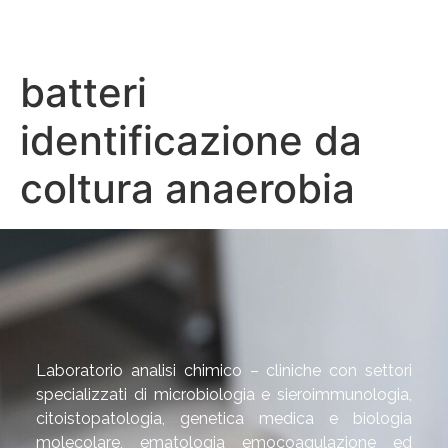
batteri
identificazione da
coltura anaerobia
Laboratorio analisi chimico – cliniche con settori
specializzati di microbiologia e sieroimmunologia,
citoistopatologia, genetica medica e biologia
molecolare, ematologia emocoagulazione ed