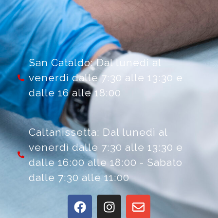
San Cataldo: Dal lunedi al
venerdì dalle 7:30 alle 13:30 e
dalle 16 alle 18:00
Caltanissetta: Dal lunedì al
venerdì dalle 7:30 alle 13:30 e
dalle 16:00 alle 18:00 - Sabato
dalle 7:30 alle 11:00