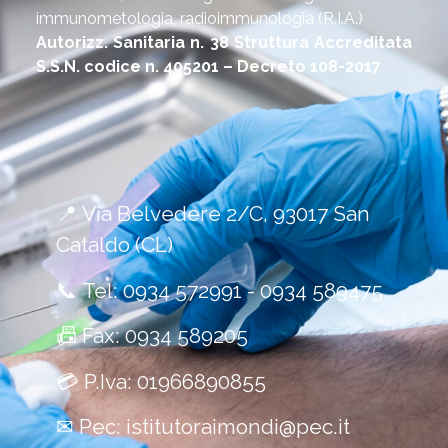
immunometologia, radioimmunologia (R.I.A.)
Autorizz. Sanitaria n. 38 Struttura Accreditata
S.S.N. codice n. 405201 – Decreto 108-2017
📍
Via Belvedere 2/C, 93017 San
Cataldo (CL)
📞
Tel:
0934 572991
-
0934 589475
📠
Fax: 0934 589205
💳
P.Iva: 01966890855
✉
Pec:
istitutoraimondi@pec.it