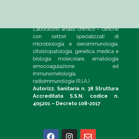
Laboratorio analisi chimico – cliniche
con settori specializzati di
microbiologia e sieroimmunologia,
citoistopatologia, genetica medica e
biologia molecolare, ematologia
emocoagulazione ed
immunometologia,
radioimmunologia (R.I.A.)
Autorizz. Sanitaria n. 38 Struttura
Accreditata S.S.N. codice n.
405201 – Decreto 108-2017