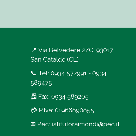
📍
Via Belvedere 2/C, 93017
San Cataldo (CL)
📞
Tel:
0934 572991
-
0934
589475
📠
Fax: 0934 589205
💳
P.Iva: 01966890855
✉
Pec:
istitutoraimondi@pec.it