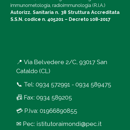
immunometologia, radioimmunologia (R.I.A.)
Autorizz. Sanitaria n. 38 Struttura Accreditata
S.S.N. codice n. 405201 – Decreto 108-2017
📍
Via Belvedere 2/C, 93017 San
Cataldo (CL)
📞
Tel:
0934 572991
-
0934 589475
📠
Fax: 0934 589205
💳
P.Iva: 01966890855
✉
Pec:
istitutoraimondi@pec.it