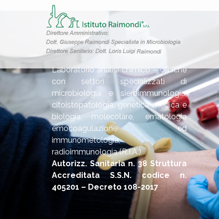
Laboratorio analisi chimico – cliniche
con settori specializzati di
microbiologia e sieroimmunologia,
citoistopatologia, genetica medica e
biologia molecolare, ematologia
emocoagulazione ed
immunometologia,
radioimmunologia (R.I.A.)
Autorizz. Sanitaria n. 38 Struttura
Accreditata S.S.N. codice n.
405201 – Decreto 108-2017