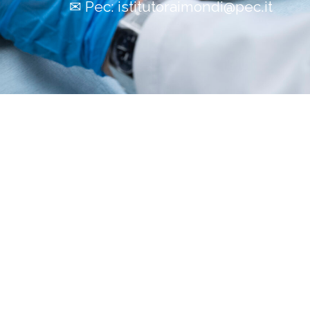
✉
Pec:
istitutoraimondi@pec.it