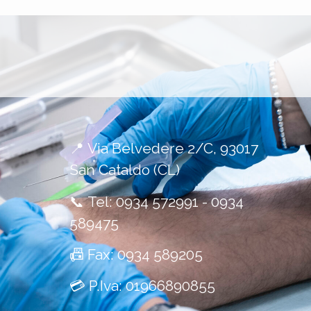
📍
Via Belvedere 2/C, 93017
San Cataldo (CL)
📞
Tel:
0934 572991
-
0934
589475
📠
Fax: 0934 589205
💳
P.Iva: 01966890855