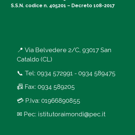
S.S.N. codice n. 405201 – Decreto 108-2017
📍
Via Belvedere 2/C, 93017 San
Cataldo (CL)
📞
Tel:
0934 572991
-
0934 589475
📠
Fax: 0934 589205
💳
P.Iva: 01966890855
✉
Pec:
istitutoraimondi@pec.it