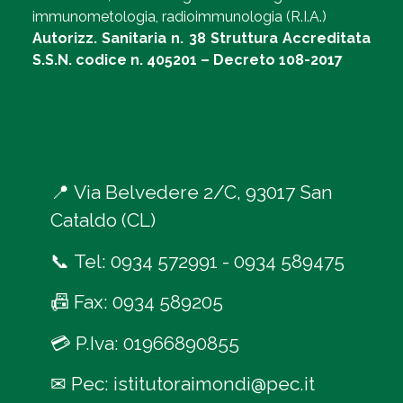
immunometologia, radioimmunologia (R.I.A.)
Autorizz. Sanitaria n. 38 Struttura Accreditata
S.S.N. codice n. 405201 – Decreto 108-2017
📍
Via Belvedere 2/C, 93017 San
Cataldo (CL)
📞
Tel:
0934 572991
-
0934 589475
📠
Fax: 0934 589205
💳
P.Iva: 01966890855
✉
Pec:
istitutoraimondi@pec.it