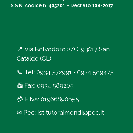
S.S.N. codice n. 405201 – Decreto 108-2017
📍
Via Belvedere 2/C, 93017 San
Cataldo (CL)
📞
Tel:
0934 572991
-
0934 589475
📠
Fax: 0934 589205
💳
P.Iva: 01966890855
✉
Pec:
istitutoraimondi@pec.it