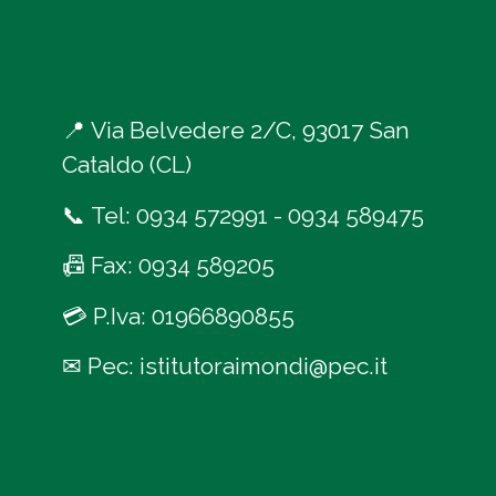
📍
Via Belvedere 2/C, 93017 San
Cataldo (CL)
📞
Tel:
0934 572991
-
0934 589475
📠
Fax: 0934 589205
💳
P.Iva: 01966890855
✉
Pec:
istitutoraimondi@pec.it