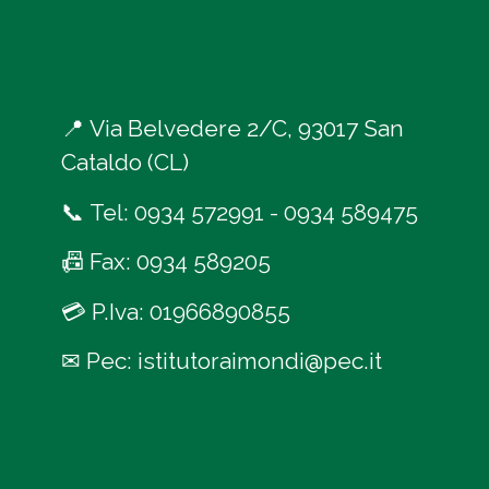
📍
Via Belvedere 2/C, 93017 San
Cataldo (CL)
📞
Tel:
0934 572991
-
0934 589475
📠
Fax: 0934 589205
💳
P.Iva: 01966890855
✉
Pec:
istitutoraimondi@pec.it