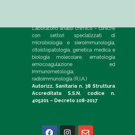
Laboratorio analisi chimico – cliniche
con settori specializzati di
microbiologia e sieroimmunologia,
citoistopatologia, genetica medica e
biologia molecolare, ematologia
emocoagulazione ed
immunometologia,
radioimmunologia (R.I.A.)
Autorizz. Sanitaria n. 38 Struttura
Accreditata S.S.N. codice n.
405201 – Decreto 108-2017