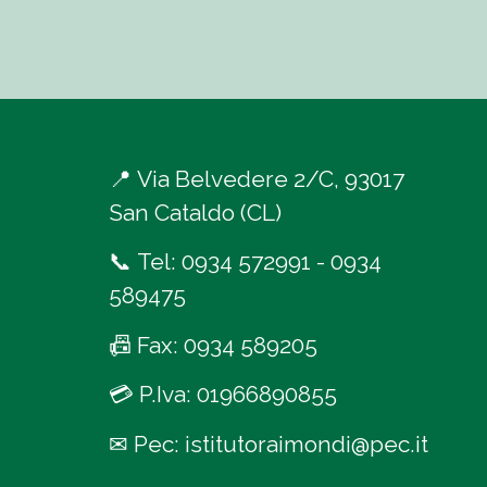
📍
Via Belvedere 2/C, 93017
San Cataldo (CL)
📞
Tel:
0934 572991
-
0934
589475
📠
Fax: 0934 589205
💳
P.Iva: 01966890855
✉
Pec:
istitutoraimondi@pec.it