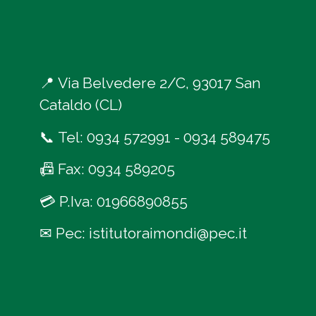
📍
Via Belvedere 2/C, 93017 San
Cataldo (CL)
📞
Tel:
0934 572991
-
0934 589475
📠
Fax: 0934 589205
💳
P.Iva: 01966890855
✉
Pec:
istitutoraimondi@pec.it