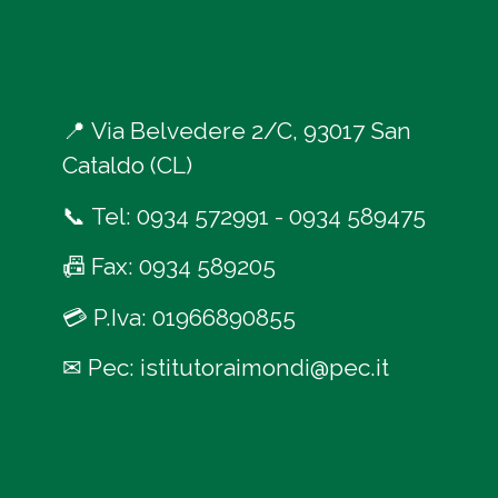
📍
Via Belvedere 2/C, 93017 San
Cataldo (CL)
📞
Tel:
0934 572991
-
0934 589475
📠
Fax: 0934 589205
💳
P.Iva: 01966890855
✉
Pec:
istitutoraimondi@pec.it