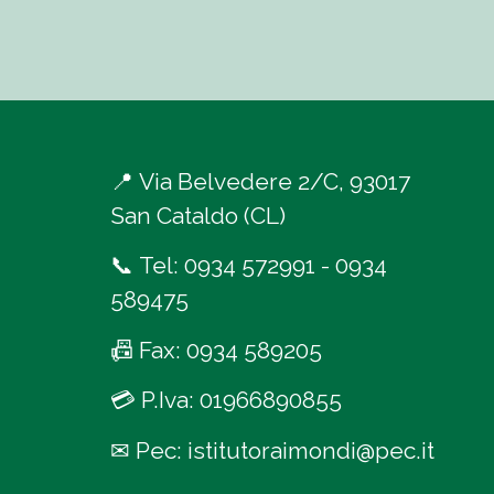
📍
Via Belvedere 2/C, 93017
San Cataldo (CL)
📞
Tel:
0934 572991
-
0934
589475
📠
Fax: 0934 589205
💳
P.Iva: 01966890855
✉
Pec:
istitutoraimondi@pec.it