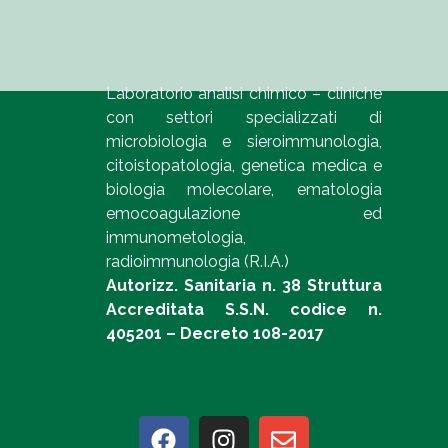
Laboratorio analisi chimico – cliniche
con settori specializzati di
microbiologia e sieroimmunologia,
citoistopatologia, genetica medica e
biologia molecolare, ematologia
emocoagulazione ed
immunometologia,
radioimmunologia (R.I.A.)
Autorizz. Sanitaria n. 38 Struttura
Accreditata S.S.N. codice n.
405201 – Decreto 108-2017