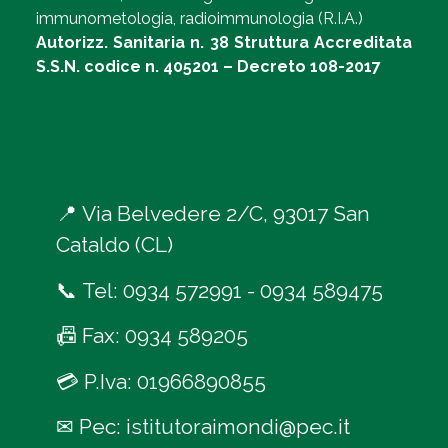
immunometologia, radioimmunologia (R.I.A.)
Autorizz. Sanitaria n. 38 Struttura Accreditata
S.S.N. codice n. 405201 – Decreto 108-2017
📍
Via Belvedere 2/C, 93017 San
Cataldo (CL)
📞
Tel:
0934 572991
-
0934 589475
📠
Fax: 0934 589205
💳
P.Iva: 01966890855
✉
Pec:
istitutoraimondi@pec.it