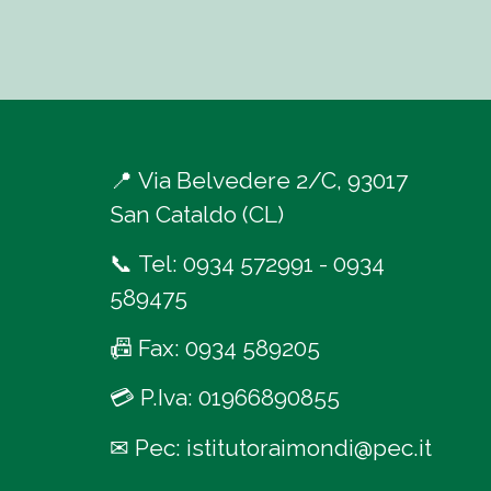
📍
Via Belvedere 2/C, 93017
San Cataldo (CL)
📞
Tel:
0934 572991
-
0934
589475
📠
Fax: 0934 589205
💳
P.Iva: 01966890855
✉
Pec:
istitutoraimondi@pec.it