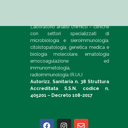
Laboratorio analisi chimico – cliniche
con settori specializzati di
microbiologia e sieroimmunologia,
citoistopatologia, genetica medica e
biologia molecolare, ematologia
emocoagulazione ed
immunometologia,
radioimmunologia (R.I.A.)
Autorizz. Sanitaria n. 38 Struttura
Accreditata S.S.N. codice n.
405201 – Decreto 108-2017